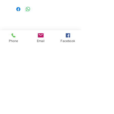
Digitale Produkte sind nach dem
Download vom Umtausch und der
Rückgabe ausgeschlossen. Vielen
Dank für dein Verständnis.
Phone
Email
Facebook