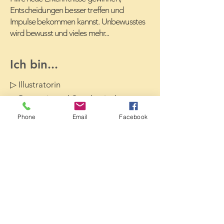
Entscheidungen besser treffen und
Impulse bekommen kannst. Unbewusstes
wird bewusst und vieles mehr...
Ich bin...
▷ Illustratorin
▷ Beraterin und Coach mit den
Lenormand-Karten
Phone
Email
Facebook
▷ Heilpraktikerin für Psychotherapie​
▷ Reiki Meister/Lehrer
▷ Reconnective healing Pract.
▷ MFL Pract.
▷ Matrix2Point Pract.
▷ Thetafloating Pract.
Ich wünsche dir wundervolle