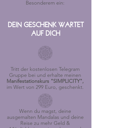
Besonderem ein:
DEIN GESCHENK WARTET
AUF DICH
Tritt der kostenlosen Telegram
Gruppe bei und erhalte meinen
Manifestationskurs "SIMPLICITY",
im Wert von 299 Euro, geschenkt.
Wenn du magst, deine
ausgemalten Mandalas und deine
Reise zu mehr Geld &