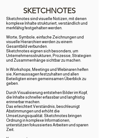
SKETCHNOTES
Sketchnotes sind visuelle Notizen, mit denen
komplexe Inhalte strukturiert, verständlich und
merkfähig festgehalten werden.
Worte, Symbole, einfache Zeichnungen und
visuelle Hierarchien werden zu einem
Gesamtbild verbunden.
Sketchnotes eignen sich besonders, um
Unternehmensstrukturen, Prozesse, Strategien
und Zusammenhänge sichtbar zu machen.
In Workshops, Meetings und Webinaren helfen
sie, Kernaussagen festzuhalten und allen
Beteiligten einen gemeinsamen Überblick zu
geben.
Durch Visualisierung entstehen Bilder im Kopf,
die Inhalte schneller erfassbar und langfristig
erinnerbar machen.
Das erleichtert Verständnis, beschleunigt
Abstimmungen und erhöht die
Umsetzungsqualität.
Sketchnotes bringen
Ordnung in komplexe Informationen,
unterstützen fokussiertes Arbeiten und sparen
Zeit.